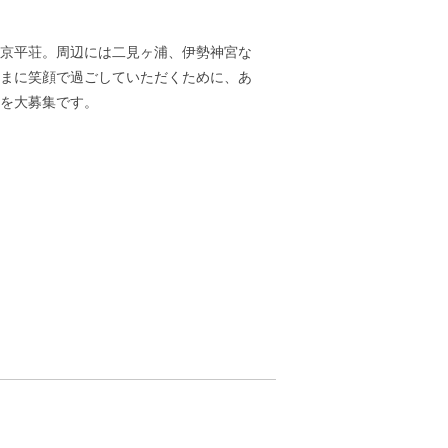
京平荘。周辺には二見ヶ浦、伊勢神宮な
まに笑顔で過ごしていただくために、あ
を大募集です。