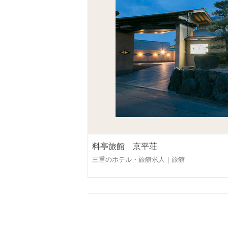
料亭旅館 京平荘
三重のホテル・旅館求人｜旅館