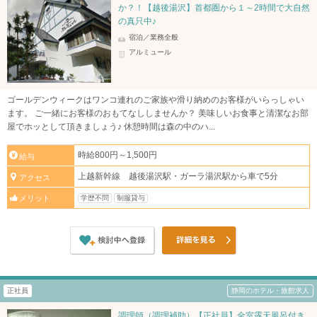
か？！【越後湯沢】首都圏から１～2時間で大自然
の真只中♪
宿泊／業務全般
アルミュール
ゴールデンウィークはワンコ連れのご家族や滑り納めのお客様がいらっしゃい
ます。 ご一緒にお客様のおもてなししませんか？ 美味しいお食事と清潔なお部
屋でホッとして頂きましょう♪ 休憩時間は森の中のハ...
時給800円～1,500円
給与
上越新幹線 越後湯沢駅・ガーラ湯沢駅から車で5分
アクセス
学歴不問
制服貸与
メリット
正社員
静岡のホテル・旅館求人
調理師（調理補助）【正社員】全室露天風呂付き