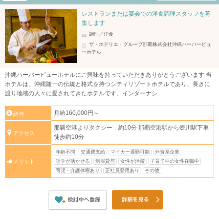
レストランまたは宴会での洋食調理スタッフを募
集します
調理／洋食
ザ・ホテリエ・グループ那覇株式会社沖縄ハーバービュ
ーホテル
沖縄ハーバービューホテルにご興味を持っていただきありがとうございます 当
ホテルは、沖縄随一の伝統と格式を持つシティリゾートホテルであり、長きに
渡り地域の人々に愛されてきたホテルです。インターナシ...
月給160,000円～
給与
那覇空港よりタクシー 約10分 那覇空港駅から壺川駅下車
アクセス
徒歩約10分
年齢不問
交通費支給
マイカー通勤可能
外資系企業
語学が活かせる
制服貸与
女性が活躍
子育て中の女性在職中
メリット
育児・介護休暇あり
正社員登用あり
その他