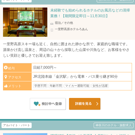
未経験でも始められるホテルのお風呂などの清掃
業務！【期間限定即日～11月30日】
宿泊／その他
一里野高原ホテルろあん
一里野高原スキー場も近く、自然に囲まれた静かな所で、家庭的な職場です。
源泉かけ流し温泉と、周辺の山々から採取した山菜や川魚など、お客様をやさ
しい笑顔と優しさでお迎え致します。
日給7,000円～
給与
JR北陸本線「金沢駅」から電車・バス乗り継ぎ90分
アクセス
学歴不問
年齢不問
マイカー通勤可能
女性が活躍
メリット
アルバイト・パート
神奈川のホテル・旅館求人