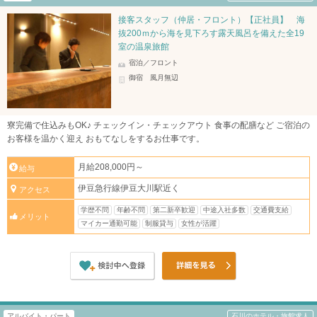
接客スタッフ（仲居・フロント）【正社員】 海
抜200ｍから海を見下ろす露天風呂を備えた全19
室の温泉旅館
宿泊／フロント
御宿 風月無辺
寮完備で住込みもOK♪ チェックイン・チェックアウト 食事の配膳など ご宿泊の
お客様を温かく迎え おもてなしをするお仕事です。
月給208,000円～
給与
伊豆急行線伊豆大川駅近く
アクセス
学歴不問
年齢不問
第二新卒歓迎
中途入社多数
交通費支給
メリット
マイカー通勤可能
制服貸与
女性が活躍
アルバイト・パート
石川のホテル・旅館求人