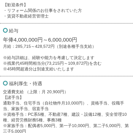
【歓迎条件】
・リフォーム関係のお仕事をされていた方
・賃貸不動産経営管理士
給与
年俸4,000,000円～6,000,000円
月給：285,715～428,572円（別途各種手当支給）
※給与詳細は、経験や能力を考慮して決定します
※残業代45時間相当分(73,215円～109,872円)を含む
※45時間超過分は別途支給いたします
福利厚生・待遇
交通費支給 （上限：月 20,900円）
【諸手当】
通勤手当、住宅手当（自社物件月10,000円）、資格手当、役職手
当、家族手当、宿直手当
※資格手当：PC系5種、不動産7種、建設・設備12種、安全管理10
種、経営労務財務5種、事務3種
※家族手当：配偶者5,000円、第一子10,000円、第二子5,000円、第
三子5,000円