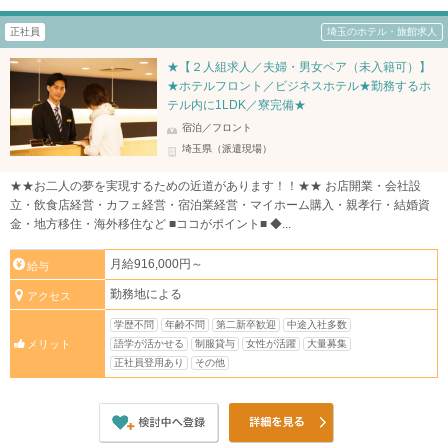
正社員
埼玉のホテル・旅館求人
★【２人組求人／夫婦・男女ペア（未入籍可）】
★ホテルフロント／ビジネスホテル★勤務するホ
テル内に1LDK／寮完備★
宿泊／フロント
埼玉県（派遣現場）
★★お二人の夢を実現するための近道があります！！★★ お店開業・会社設
立・飲食店経営・カフェ経営・宿泊業経営・マイホーム購入・親孝行・結婚資
金・地方移住・海外移住など ■ココがポイント■ ◆...
月給916,000円～
給与
勤務地による
アクセス
学歴不問
年齢不問
第二新卒歓迎
中途入社多数
語学が活かせる
制服貸与
女性が活躍
大量募集
メリット
正社員登用あり
その他