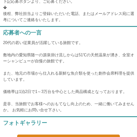
下記応募ボタンより、ご応募ください。
後程、弊社担当よりご登録いただいた電話、またはメールアドレス宛に選
考についてご連絡をいたします。
応募者への一言
20代の若い従業員が活躍している旅館です。
敷地内の愛知県随一の源泉掛け流しからは51℃の天然温泉が湧き、全室オ
ーシャンビューが自慢の旅館です。
また、地元の市場から仕入れる新鮮な魚介類を使った創作会席料理を提供
しています。
価格帯は1泊2日で1～3万台を中心とした商品構成となっております。
是非、当旅館でお客様へのおもてなし向上のため、一緒に働いてみません
か。 お気軽にお問い合せ下さい。
フォトギャラリー