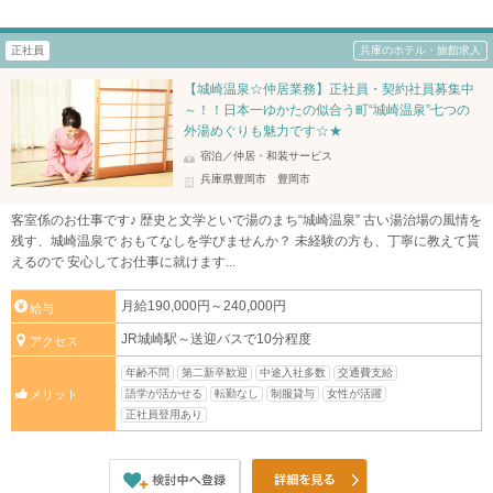
正社員
兵庫のホテル・旅館求人
【城崎温泉☆仲居業務】正社員・契約社員募集中
～！！日本一ゆかたの似合う町“城崎温泉”七つの
外湯めぐりも魅力です☆★
宿泊／仲居・和装サービス
兵庫県豊岡市 豊岡市
客室係のお仕事です♪ 歴史と文学といで湯のまち“城崎温泉” 古い湯治場の風情を
残す、城崎温泉で おもてなしを学びませんか？ 未経験の方も、丁寧に教えて貰
えるので 安心してお仕事に就けます...
月給190,000円～240,000円
給与
JR城崎駅～送迎バスで10分程度
アクセス
年齢不問
第二新卒歓迎
中途入社多数
交通費支給
語学が活かせる
転勤なし
制服貸与
女性が活躍
メリット
正社員登用あり