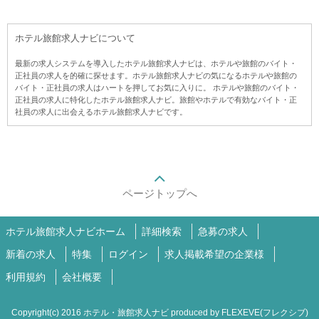
ホテル旅館求人ナビについて
最新の求人システムを導入したホテル旅館求人ナビは、ホテルや旅館のバイト・
正社員の求人を的確に探せます。ホテル旅館求人ナビの気になるホテルや旅館の
バイト・正社員の求人はハートを押してお気に入りに。 ホテルや旅館のバイト・
正社員の求人に特化したホテル旅館求人ナビ。旅館やホテルで有効なバイト・正
社員の求人に出会えるホテル旅館求人ナビです。
ページトップへ
ホテル旅館求人ナビホーム
詳細検索
急募の求人
新着の求人
特集
ログイン
求人掲載希望の企業様
利用規約
会社概要
Copyright(c) 2016 ホテル・旅館求人ナビ produced by
FLEXEVE(フレクシブ)