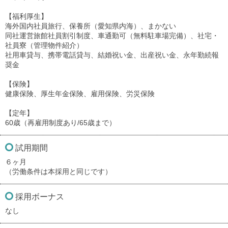
【福利厚生】
海外国内社員旅行、保養所（愛知県内海）、まかない
同社運営旅館社員割引制度、車通勤可（無料駐車場完備）、社宅・
社員寮（管理物件紹介）
社用車貸与、携帯電話貸与、結婚祝い金、出産祝い金、永年勤続報
奨金
【保険】
健康保険、厚生年金保険、雇用保険、労災保険
【定年】
60歳（再雇用制度あり/65歳まで）
試用期間
６ヶ月
（労働条件は本採用と同じです）
採用ボーナス
なし