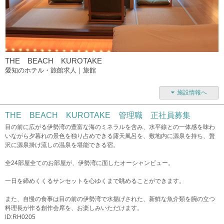
THE BEACH KUROTAKE
愛知のホテル・旅館求人｜旅館
施設情報へ
THE BEACH KUROTAKE 管理職 正社員募集
目の前に広がる伊勢湾の豊富な海のミネラルを含み、水平線との一体感を味わ
いながら夕暮れの景色を独り占めできる露天風呂を、敷地内に源泉を持ち、贅
沢に源泉掛け流しの温泉を堪能できる宿。
全24部屋全てのお部屋が、伊勢湾に面したオーシャンビュー。
一日を締めくくるサンセットを心ゆくまで眺めることができます。
また、自慢の食事は目の前の伊勢湾で水揚げされた、新鮮な魚介類を腕の立つ
料理長が作る創作会席を、お楽しみいただけます。
ID:RH0205