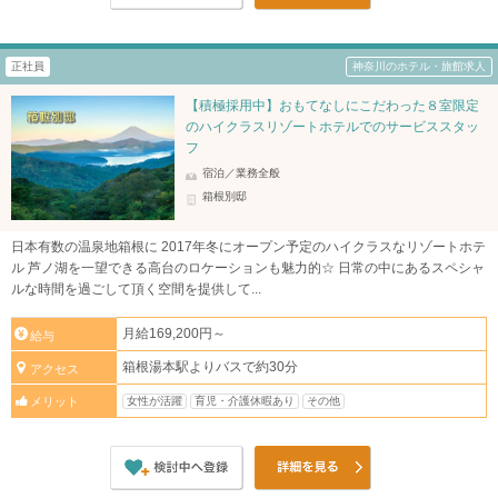
正社員
神奈川のホテル・旅館求人
【積極採用中】おもてなしにこだわった８室限定
のハイクラスリゾートホテルでのサービススタッ
フ
宿泊／業務全般
箱根別邸
日本有数の温泉地箱根に 2017年冬にオープン予定のハイクラスなリゾートホテ
ル 芦ノ湖を一望できる高台のロケーションも魅力的☆ 日常の中にあるスペシャ
ルな時間を過ごして頂く空間を提供して...
月給169,200円～
給与
箱根湯本駅よりバスで約30分
アクセス
女性が活躍
育児・介護休暇あり
その他
メリット