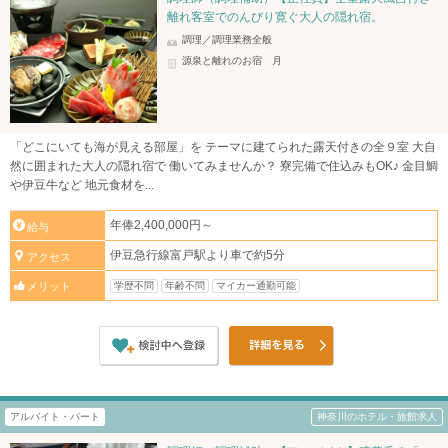
離れ客室でのんびり寛ぐ大人の隠れ宿。
調理／調理業務全般
源泉と離れのお宿 月
「どこにいても海が見える部屋」を テーマに建てられた露天付きの全９室 大自
然に囲まれた大人の隠れ宿で 働いてみませんか？ 寮完備で住込みもOK♪ 金目鯛
や伊豆牛など 地元食材を...
年俸2,400,000円～
給与
伊豆急行線富戸駅より車で約5分
アクセス
学歴不問
年齢不問
マイカー通勤可能
メリット
アルバイト・パート
神奈川のホテル・旅館求人