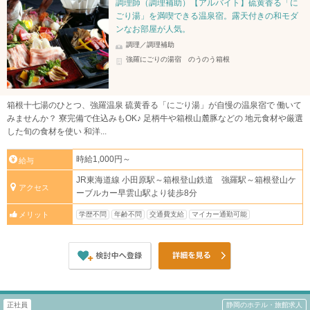
調理師（調理補助）【アルバイト】硫黄香る「に
ごり湯」を満喫できる温泉宿。露天付きの和モダ
ンなお部屋が人気。
調理／調理補助
強羅にごりの湯宿 のうのう箱根
箱根十七湯のひとつ、強羅温泉 硫黄香る「にごり湯」が自慢の温泉宿で 働いて
みませんか？ 寮完備で住込みもOK♪ 足柄牛や箱根山麓豚などの 地元食材や厳選
した旬の食材を使い 和洋...
時給1,000円～
給与
JR東海道線 小田原駅～箱根登山鉄道 強羅駅～箱根登山ケ
アクセス
ーブルカー早雲山駅より徒歩8分
学歴不問
年齢不問
交通費支給
マイカー通勤可能
メリット
正社員
静岡のホテル・旅館求人