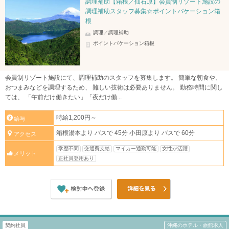
調理補助【箱根／仙石原】会員制リゾート施設の
調理補助スタッフ募集☆ポイントバケーション箱
根
調理／調理補助
ポイントバケーション箱根
会員制リゾート施設にて、調理補助のスタッフを募集します。 簡単な朝食や、
おつまみなどを調理するため、 難しい技術は必要ありません。 勤務時間に関し
ては、 「午前だけ働きたい」「夜だけ働...
時給1,200円～
給与
箱根湯本より バスで 45分 小田原より バスで 60分
アクセス
学歴不問
交通費支給
マイカー通勤可能
女性が活躍
メリット
正社員登用あり
契約社員
沖縄のホテル・旅館求人