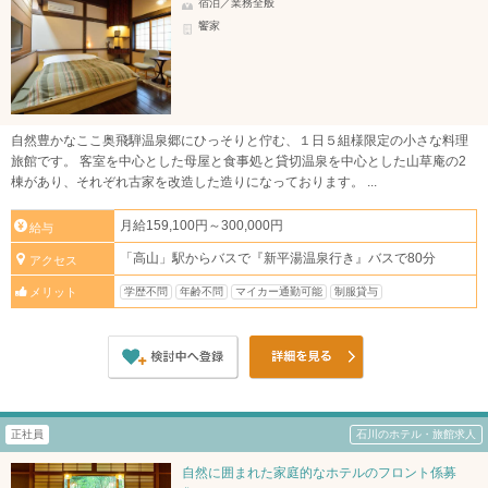
宿泊／業務全般
饗家
自然豊かなここ奥飛騨温泉郷にひっそりと佇む、１日５組様限定の小さな料理
旅館です。 客室を中心とした母屋と食事処と貸切温泉を中心とした山草庵の2
棟があり、それぞれ古家を改造した造りになっております。 ...
月給159,100円～300,000円
給与
「高山」駅からバスで『新平湯温泉行き』バスで80分
アクセス
学歴不問
年齢不問
マイカー通勤可能
制服貸与
メリット
正社員
石川のホテル・旅館求人
自然に囲まれた家庭的なホテルのフロント係募