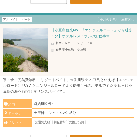
アルバイト・パート
香川のホテル・旅館求人
【小豆島観光No.1『エンジェルロード』から徒歩
１分】ホテルレストランのお仕事☆
料飲／レストランサービス
香川県小豆島 小豆島
寮・食・光熱費無料 「リゾートバイト」☆香川県☆ 小豆島といえば【エンジェ
ルロード】‼‼なんとエンジェルロードより徒歩１分のホテルです☆彡 休日は小
豆島の海を満喫‼‼ マリンスポーツで...
時給960円～
給与
土圧港～シャトルバス5分
アクセス
交通費支給
制服貸与
女性が活躍
メリット