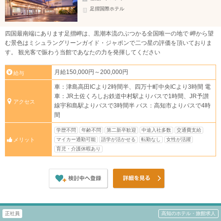
足摺国際ホテル
四国最南端にあります足摺岬は、黒潮本流のぶつかる全国唯一の地で 岬から望
む景色はミシュラングリーンガイド・ジャポンで二つ星の評価を頂いておりま
す。 観光客で賑わう当館であなたの力を発揮してください
月給150,000円～200,000円
給与
車：津島高田ICより2時間半、四万十町中央ICより3時間 電
車：JR土佐くろしお鉄道中村駅よりバスで1時間、JR予讃
アクセス
線宇和島駅よりバスで3時間半 バス：高知市よりバスで4時
間
学歴不問
年齢不問
第二新卒歓迎
中途入社多数
交通費支給
マイカー通勤可能
語学が活かせる
転勤なし
女性が活躍
メリット
育児・介護休暇あり
正社員
高知のホテル・旅館求人