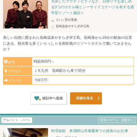
充実したアクティビティなど、日帰りでも楽しめ
る3つのホテル棟とシーサイドコテージを有する通
年型リゾート施設☆
スパ／受付業務
長崎温泉やすらぎ伊王島
美しい自然に囲まれた長崎温泉やすらぎ伊王島。長崎港から19分の船旅の位置
にある、観光客も多くいらっしゃる南欧風のリゾートホテルで働いてみません
か？
時給800円～
給与
ＪＲ九州 長崎駅から車で35分
アクセス
年齢不問
メリット
アルバイト・パート
岐阜のホテル・旅館求人
料理旅館 奥飛騨山草庵饗家での接客のお仕事