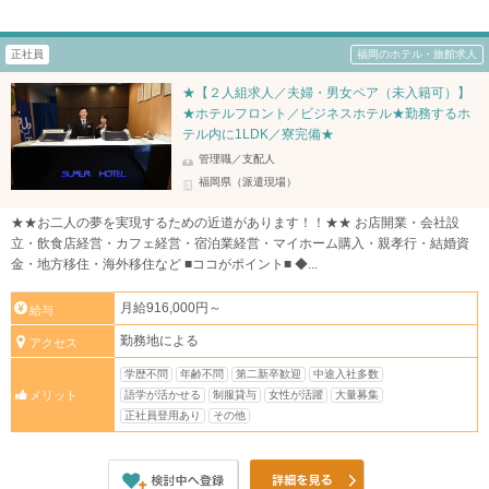
正社員
福岡のホテル・旅館求人
★【２人組求人／夫婦・男女ペア（未入籍可）】
★ホテルフロント／ビジネスホテル★勤務するホ
テル内に1LDK／寮完備★
管理職／支配人
福岡県（派遣現場）
★★お二人の夢を実現するための近道があります！！★★ お店開業・会社設
立・飲食店経営・カフェ経営・宿泊業経営・マイホーム購入・親孝行・結婚資
金・地方移住・海外移住など ■ココがポイント■ ◆...
月給916,000円～
給与
勤務地による
アクセス
学歴不問
年齢不問
第二新卒歓迎
中途入社多数
語学が活かせる
制服貸与
女性が活躍
大量募集
メリット
正社員登用あり
その他