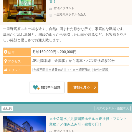
集！
宿泊／フロント
一里野高原ホテルろあん
一里野高原スキー場も近く、自然に囲まれた静かな所で、家庭的な職場です。
源泉かけ流し温泉と、周辺の山々から採取した山菜や川魚など、お客様をやさ
しい笑顔と優しさでお迎え致します。
月給160,000円～200,000円
給与
JR北陸本線「金沢駅」から電車・バス乗り継ぎ90分
アクセス
年齢不問
交通費支給
マイカー通勤可能
女性が活躍
メリット
正社員
高知のホテル・旅館求人
≪土佐清水／足摺国際ホテル≫正社員・フロント
業務／／住み込み可・寮費０円！
宿泊／フロント