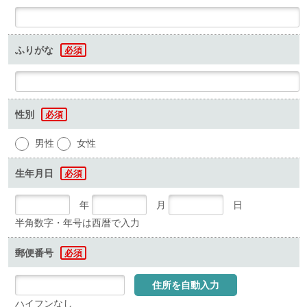
ふりがな
必須
性別
必須
男性
女性
生年月日
必須
年
月
日
半角数字・年号は西暦で入力
郵便番号
必須
住所を自動入力
ハイフンなし