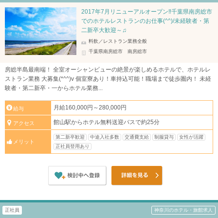
2017年7月リニューアルオープン‼千葉県南房総市
でのホテルレストランのお仕事(^^)/未経験者・第
二新卒大歓迎～♫
料飲／レストラン業務全般
千葉県南房総市 南房総市
房総半島最南端！ 全室オーシャンビューの絶景が楽しめるホテルで、ホテルレ
ストラン業務 大募集(*^^)v 個室寮あり！車持込可能！職場まで徒歩圏内！ 未経
験者・第二新卒・一からホテル業務...
月給160,000円～280,000円
給与
館山駅からホテル無料送迎バスで約25分
アクセス
第二新卒歓迎
中途入社多数
交通費支給
制服貸与
女性が活躍
メリット
正社員登用あり
正社員
神奈川のホテル・旅館求人