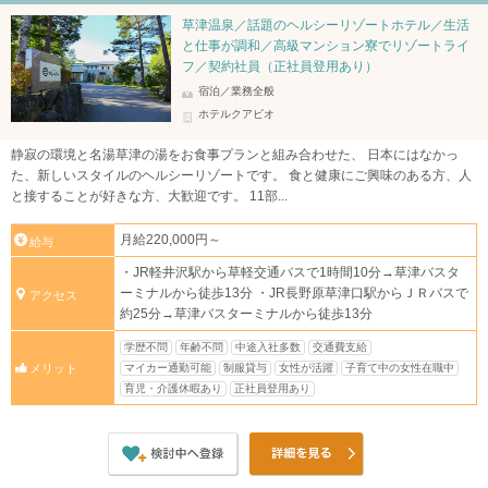
草津温泉／話題のヘルシーリゾートホテル／生活
と仕事が調和／高級マンション寮でリゾートライ
フ／契約社員（正社員登用あり）
宿泊／業務全般
ホテルクアビオ
静寂の環境と名湯草津の湯をお食事プランと組み合わせた、 日本にはなかっ
た、新しいスタイルのヘルシーリゾートです。 食と健康にご興味のある方、人
と接することが好きな方、大歓迎です。 11部...
月給220,000円～
給与
・JR軽井沢駅から草軽交通バスで1時間10分→草津バスタ
ーミナルから徒歩13分 ・JR長野原草津口駅からＪＲバスで
アクセス
約25分→草津バスターミナルから徒歩13分
学歴不問
年齢不問
中途入社多数
交通費支給
マイカー通勤可能
制服貸与
女性が活躍
子育て中の女性在職中
メリット
育児・介護休暇あり
正社員登用あり