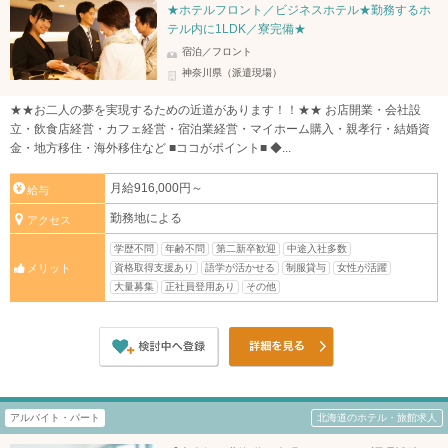
★ホテルフロント／ビジネスホテル★勤務するホ
テル内に1LDK／寮完備★
宿泊／フロント
神奈川県（派遣現場）
★★お二人の夢を実現するための近道があります！！★★ お店開業・会社設
立・飲食店経営・カフェ経営・宿泊業経営・マイホーム購入・親孝行・結婚資
金・地方移住・海外移住など ■ココがポイント■ ◆...
月給916,000円～
給与
勤務地による
アクセス
学歴不問
年齢不問
第二新卒歓迎
中途入社多数
資格取得支援あり
語学が活かせる
制服貸与
女性が活躍
メリット
大量募集
正社員登用あり
その他
アルバイト・パート
北海道のホテル・旅館求人