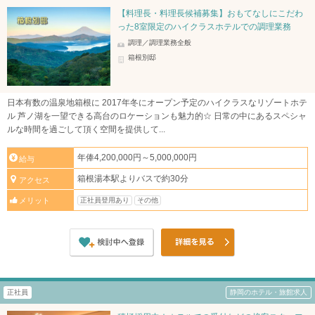
【料理長・料理長候補募集】おもてなしにこだわ
った8室限定のハイクラスホテルでの調理業務
調理／調理業務全般
箱根別邸
日本有数の温泉地箱根に 2017年冬にオープン予定のハイクラスなリゾートホテ
ル 芦ノ湖を一望できる高台のロケーションも魅力的☆ 日常の中にあるスペシャ
ルな時間を過ごして頂く空間を提供して...
年俸4,200,000円～5,000,000円
給与
箱根湯本駅よりバスで約30分
アクセス
正社員登用あり
その他
メリット
正社員
静岡のホテル・旅館求人