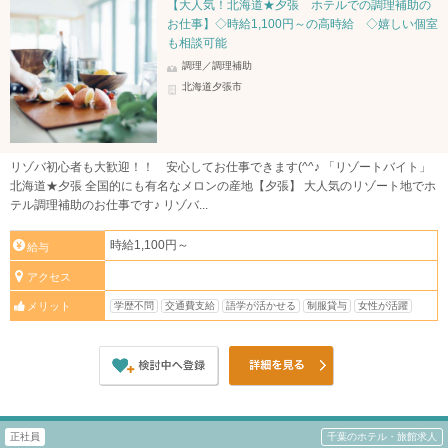
【大人気！北海道★夕張 ホテルでの調理補助の
お仕事】◇時給1,100円～の高時給 ◇嬉しい個室
も相談可能
調理／調理補助
北海道夕張市
リゾバ初心者も大歓迎！！ 安心してお仕事できます(^^♪ 「リゾートバイト」
北海道★夕張 全国的にも有名なメロンの産地【夕張】 大人気のリゾート地でホ
テル調理補助のお仕事です♪ リゾバ...
時給1,100円～
給与
アクセス
学歴不問
交通費支給
語学が活かせる
制服貸与
女性が活躍
メリット
正社員
千葉のホテル・旅館求人