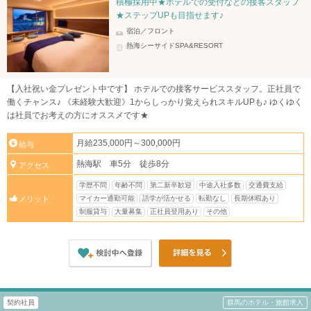
積極採用中★ホテルでの受付などの接客スタッフ
★ステップUPも目指せます♪
宿泊／フロント
熱海シーサイドSPA&RESORT
【入社祝い金プレゼント中です】 ホテルでの接客サービススタッフ。正社員で
働くチャンス♪ 《未経験大歓迎》1からしっかり覚えられスキルUPも♪ ゆくゆく
は社員でお考えの方にオススメです★
月給235,000円～300,000円
給与
熱海駅 車5分 徒歩8分
アクセス
学歴不問
年齢不問
第二新卒歓迎
中途入社多数
交通費支給
マイカー通勤可能
語学が活かせる
転勤なし
長期休暇あり
メリット
制服貸与
大量募集
正社員登用あり
その他
契約社員
群馬のホテル・旅館求人