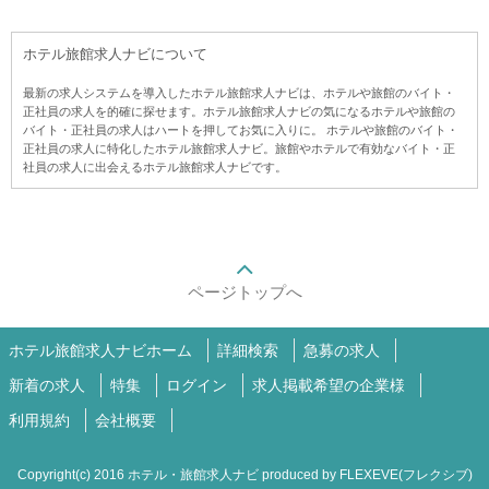
ホテル旅館求人ナビについて
最新の求人システムを導入したホテル旅館求人ナビは、ホテルや旅館のバイト・
正社員の求人を的確に探せます。ホテル旅館求人ナビの気になるホテルや旅館の
バイト・正社員の求人はハートを押してお気に入りに。 ホテルや旅館のバイト・
正社員の求人に特化したホテル旅館求人ナビ。旅館やホテルで有効なバイト・正
社員の求人に出会えるホテル旅館求人ナビです。
ページトップへ
ホテル旅館求人ナビホーム
詳細検索
急募の求人
新着の求人
特集
ログイン
求人掲載希望の企業様
利用規約
会社概要
Copyright(c) 2016 ホテル・旅館求人ナビ produced by
FLEXEVE(フレクシブ)