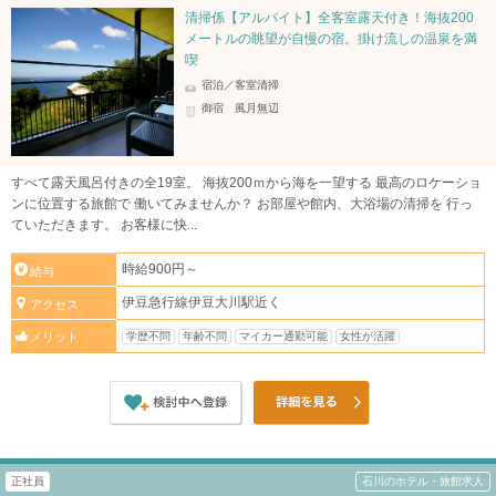
清掃係【アルバイト】全客室露天付き！海抜200
メートルの眺望が自慢の宿。掛け流しの温泉を満
喫
宿泊／客室清掃
御宿 風月無辺
すべて露天風呂付きの全19室。 海抜200ｍから海を一望する 最高のロケーショ
ンに位置する旅館で 働いてみませんか？ お部屋や館内、大浴場の清掃を 行っ
ていただきます。 お客様に快...
時給900円～
給与
伊豆急行線伊豆大川駅近く
アクセス
学歴不問
年齢不問
マイカー通勤可能
女性が活躍
メリット
正社員
石川のホテル・旅館求人