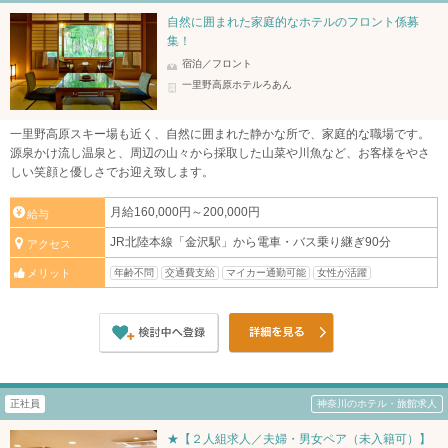
自然に囲まれた家庭的なホテルのフロント係募
集！
宿泊／フロント
一里野高原ホテルろあん
一里野高原スキー場も近く、自然に囲まれた静かな所で、家庭的な職場です。
源泉かけ流し温泉と、周辺の山々から採取した山菜や川魚など、お客様をやさ
しい笑顔と優しさでお迎え致します。
月給160,000円～200,000円
給与
JR北陸本線「金沢駅」から電車・バス乗り継ぎ90分
アクセス
年齢不問
交通費支給
マイカー通勤可能
女性が活躍
メリット
正社員
神奈川のホテル・旅館求人
★【２人組求人／夫婦・男女ペア（未入籍可）】