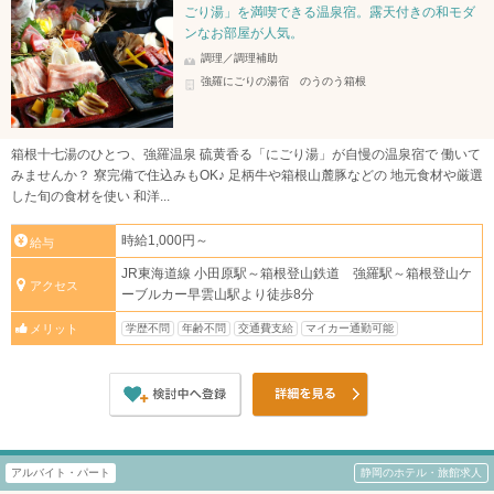
ごり湯」を満喫できる温泉宿。露天付きの和モダ
ンなお部屋が人気。
調理／調理補助
強羅にごりの湯宿 のうのう箱根
箱根十七湯のひとつ、強羅温泉 硫黄香る「にごり湯」が自慢の温泉宿で 働いて
みませんか？ 寮完備で住込みもOK♪ 足柄牛や箱根山麓豚などの 地元食材や厳選
した旬の食材を使い 和洋...
時給1,000円～
給与
JR東海道線 小田原駅～箱根登山鉄道 強羅駅～箱根登山ケ
アクセス
ーブルカー早雲山駅より徒歩8分
学歴不問
年齢不問
交通費支給
マイカー通勤可能
メリット
アルバイト・パート
静岡のホテル・旅館求人