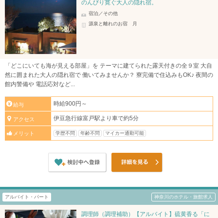
のんびり寛ぐ大人の隠れ宿。
宿泊／その他
源泉と離れのお宿 月
「どこにいても海が見える部屋」を テーマに建てられた露天付きの全９室 大自
然に囲まれた大人の隠れ宿で 働いてみませんか？ 寮完備で住込みもOK♪ 夜間の
館内警備や 電話応対など...
時給900円～
給与
伊豆急行線富戸駅より車で約5分
アクセス
学歴不問
年齢不問
マイカー通勤可能
メリット
アルバイト・パート
神奈川のホテル・旅館求人
調理師（調理補助）【アルバイト】硫黄香る「に