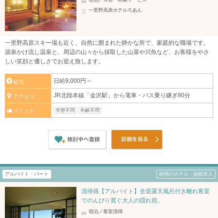
一里野高原ホテルろあん
一里野高原スキー場も近く、自然に囲まれた静かな所で、家庭的な職場です。
源泉かけ流し温泉と、周辺の山々から採取した山菜や川魚など、お客様をやさ
しい笑顔と優しさでお迎え致します。
日給9,000円～
給与
JR北陸本線「金沢駅」から電車・バス乗り継ぎ90分
アクセス
学歴不問
年齢不問
メリット
アルバイト・パート
静岡のホテル・旅館求人
清掃係【アルバイト】全室露天風呂付き離れ客室
でのんびり寛ぐ大人の隠れ宿。
宿泊／客室清掃