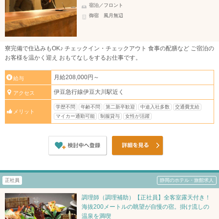
宿泊／フロント
御宿 風月無辺
寮完備で住込みもOK♪ チェックイン・チェックアウト 食事の配膳など ご宿泊の
お客様を温かく迎え おもてなしをするお仕事です。
月給208,000円～
給与
伊豆急行線伊豆大川駅近く
アクセス
学歴不問
年齢不問
第二新卒歓迎
中途入社多数
交通費支給
メリット
マイカー通勤可能
制服貸与
女性が活躍
正社員
静岡のホテル・旅館求人
調理師（調理補助）【正社員】全客室露天付き！
海抜200メートルの眺望が自慢の宿。掛け流しの
温泉を満喫