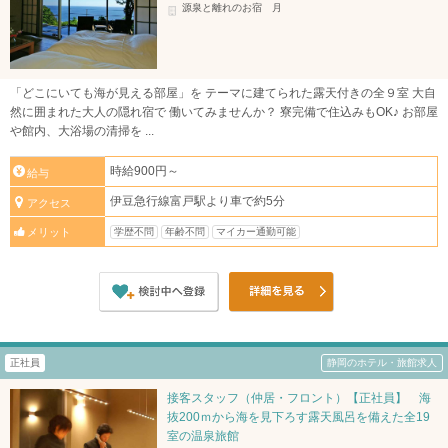
源泉と離れのお宿 月
「どこにいても海が見える部屋」を テーマに建てられた露天付きの全９室 大自
然に囲まれた大人の隠れ宿で 働いてみませんか？ 寮完備で住込みもOK♪ お部屋
や館内、大浴場の清掃を ...
時給900円～
給与
伊豆急行線富戸駅より車で約5分
アクセス
学歴不問
年齢不問
マイカー通勤可能
メリット
正社員
静岡のホテル・旅館求人
接客スタッフ（仲居・フロント）【正社員】 海
抜200ｍから海を見下ろす露天風呂を備えた全19
室の温泉旅館