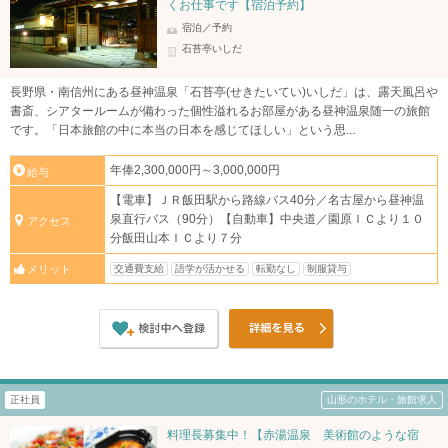
くお仕事です【宿泊予約】
宿泊／予約
石苔亭いしだ
長野県・南信州にある昼神温泉「石苔亭(せきたいてい)いしだ」は、露天風呂や
書斎、シアタールームが備わった個性溢れるお部屋がある昼神温泉随一の旅館
です。「日本旅館の中に本当の日本を感じてほしい」という思...
年俸2,300,000円～3,000,000円
給与
【電車】ＪＲ飯田駅から路線バス40分／名古屋から昼神温
泉直行バス（90分）【自動車】中央道／園原ＩＣより１０
アクセス
分飯田山本ＩＣより７分
交通費支給
語学が活かせる
転勤なし
制服貸与
メリット
正社員
山形のホテル・旅館求人
料理長募集中！【赤湯温泉 美術館のような宿