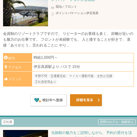
宿泊／フロント
ポイントバケーション伊豆高原
会員制のリゾートクラブですので、 リピーターのお客様も多く、 距離が近いの
も魅力のお仕事です。 フロントが未経験でも、 人と接することが好きで、 直
接「ありがとう」言われることに やり...
時給1,000円～
給与
伊豆高原駅より バスで 15分
アクセス
学歴不問
交通費支給
マイカー通勤可能
女性が活躍
メリット
正社員登用あり
正社員
長野のホテル・旅館求人
当旅館の魅力をご説明しながら、予約の受付を頂