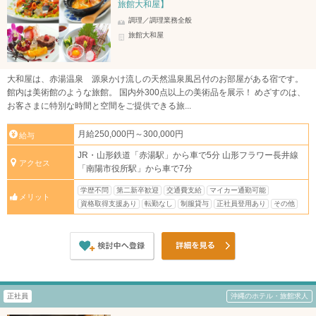
旅館大和屋】
調理／調理業務全般
旅館大和屋
大和屋は、赤湯温泉 源泉かけ流しの天然温泉風呂付のお部屋がある宿です。
館内は美術館のような旅館。 国内外300点以上の美術品を展示！ めざすのは、
お客さまに特別な時間と空間をご提供できる旅...
月給250,000円～300,000円
給与
JR・山形鉄道「赤湯駅」から車で5分 山形フラワー長井線
アクセス
「南陽市役所駅」から車で7分
学歴不問
第二新卒歓迎
交通費支給
マイカー通勤可能
メリット
資格取得支援あり
転勤なし
制服貸与
正社員登用あり
その他
正社員
沖縄のホテル・旅館求人