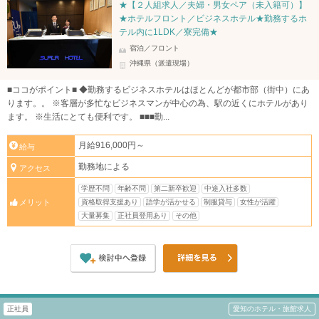
★【２人組求人／夫婦・男女ペア（未入籍可）】
★ホテルフロント／ビジネスホテル★勤務するホ
テル内に1LDK／寮完備★
宿泊／フロント
沖縄県（派遣現場）
■ココがポイント■ ◆勤務するビジネスホテルはほとんどが都市部（街中）にあ
ります。。 ※客層が多忙なビジネスマンが中心の為、駅の近くにホテルがあり
ます。 ※生活にとても便利です。 ■■■勤...
月給916,000円～
給与
勤務地による
アクセス
学歴不問
年齢不問
第二新卒歓迎
中途入社多数
資格取得支援あり
語学が活かせる
制服貸与
女性が活躍
メリット
大量募集
正社員登用あり
その他
正社員
愛知のホテル・旅館求人