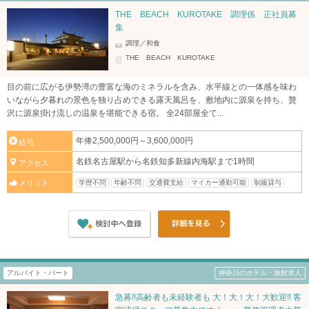
THE BEACH KUROTAKE 調理係 正社員募
集
調理／和食
THE BEACH KUROTAKE
目の前に広がる伊勢湾の豊富な海のミネラルを含み、水平線との一体感を味わ
いながら夕暮れの景色を独り占めできる露天風呂を、敷地内に源泉を持ち、贅
沢に源泉掛け流しの温泉を堪能できる宿。 全24部屋全て...
年俸2,500,000円～3,600,000円
給与
名鉄名古屋駅から名鉄知多新線内海駅まで1時間
アクセス
学歴不問
年齢不問
交通費支給
マイカー通勤可能
制服貸与
メリット
アルバイト・パート
神奈川のホテル・旅館求人
急募!!高齢者も未経験者も 大！大！大！大歓迎!! 客