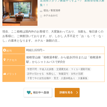
室清掃スタッフ募集中ですよ～♪ 業務管理者大募
集！！
宿泊／客室清掃
ホテルおかだ
現在、ここ箱根は国内外のお客様で、大変賑わっており、 当館も、毎日多くの
お客様に、ご来館頂いております。 が、しかし 人手不足で「お・も・て・な・
し」の基本となります。 ホテル・旅館の主...
時給1,020円～
給与
箱根登山線「箱根湯本駅」から徒歩20分または「箱根湯本
アクセス
駅」からシャトルバスで約5分
学歴不問
中途入社多数
交通費支給
マイカー通勤可能
語学が活かせる
転勤なし
制服貸与
女性が活躍
メリット
子育て中の女性在職中
育児・介護休暇あり
大量募集