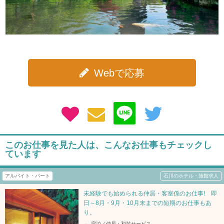
Webで応募
このお仕事を見た人は、こんなお仕事もチェックし
ています
アルバイト・パート
石川のホテル・旅館求人
未経験でも始められる仲居・客室係のお仕事! 即
日～8月・9月・10月末までの短期のお仕事もあ
り。
宿泊／仲居・和装サービス