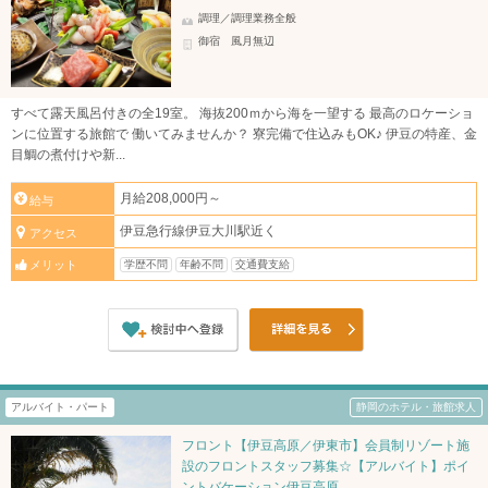
調理／調理業務全般
御宿 風月無辺
すべて露天風呂付きの全19室。 海抜200ｍから海を一望する 最高のロケーショ
ンに位置する旅館で 働いてみませんか？ 寮完備で住込みもOK♪ 伊豆の特産、金
目鯛の煮付けや ​新...
月給208,000円～
給与
伊豆急行線伊豆大川駅近く
アクセス
学歴不問
年齢不問
交通費支給
メリット
アルバイト・パート
静岡のホテル・旅館求人
フロント【伊豆高原／伊東市】会員制リゾート施
設のフロントスタッフ募集☆【アルバイト】ポイ
ントバケーション伊豆高原