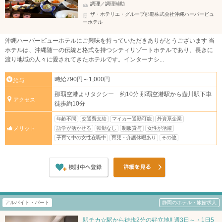
調理／調理補助
ザ・ホテリエ・グループ那覇株式会社沖縄ハーバービュ
ーホテル
沖縄ハーバービューホテルにご興味を持っていただきありがとうございます 当
ホテルは、沖縄随一の伝統と格式を持つシティリゾートホテルであり、長きに
渡り地域の人々に愛されてきたホテルです。インターナシ...
時給790円～1,000円
給与
那覇空港よりタクシー 約10分 那覇空港駅から壺川駅下車
アクセス
徒歩約10分
年齢不問
交通費支給
マイカー通勤可能
外資系企業
語学が活かせる
転勤なし
制服貸与
女性が活躍
メリット
子育て中の女性在職中
育児・介護休暇あり
その他
アルバイト・パート
静岡のホテル・旅館求人
駅チカ☆駅から徒歩2分の好立地!! 週3日～・1日5