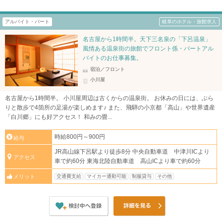
アルバイト・パート
岐阜のホテル・旅館求人
名古屋から1時間半。天下三名泉の「下呂温泉」
風情ある温泉街の旅館でフロント係・パートアル
バイトのお仕事募集。
宿泊／フロント
小川屋
名古屋から1時間半。 小川屋周辺は古くからの温泉街。 お休みの日には、ぶら
りと散歩で4箇所の足湯が楽しめます♪ また、飛騨の小京都「高山」や世界遺産
「白川郷」にも好アクセス！ 和みの畳...
時給800円～900円
給与
JR高山線下呂駅より徒歩8分 中央自動車道 中津川ICより
アクセス
車で約60分 東海北陸自動車道 高山ICより車で約60分
交通費支給
マイカー通勤可能
制服貸与
その他
メリット