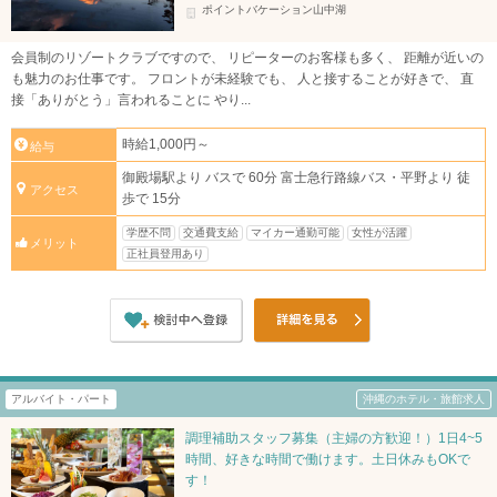
ポイントバケーション山中湖
会員制のリゾートクラブですので、 リピーターのお客様も多く、 距離が近いの
も魅力のお仕事です。 フロントが未経験でも、 人と接することが好きで、 直
接「ありがとう」言われることに やり...
時給1,000円～
給与
御殿場駅より バスで 60分 富士急行路線バス・平野より 徒
アクセス
歩で 15分
学歴不問
交通費支給
マイカー通勤可能
女性が活躍
メリット
正社員登用あり
アルバイト・パート
沖縄のホテル・旅館求人
調理補助スタッフ募集（主婦の方歓迎！）1日4~5
時間、好きな時間で働けます。土日休みもOKで
す！