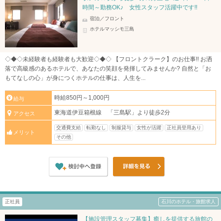
時間～勤務OK♪ 女性スタッフ活躍中です!!
宿泊／フロント
ホテルマッシモ三島
◇◆◇未経験者も経験者も大歓迎◇◆◇ 【フロントクラーク】のお仕事!! お洒
落で高級感のあるホテルで、あなたの笑顔を発揮してみませんか? 自然と「お
もてなしの心」が身につくホテルの仕事は、人生を...
時給850円～1,000円
給与
東海道伊豆箱根線 「三島駅」より徒歩2分
アクセス
交通費支給
転勤なし
制服貸与
女性が活躍
正社員登用あり
メリット
その他
正社員
石川のホテル・旅館求人
【施設管理スタッフ募集】癒しを提供する旅館の