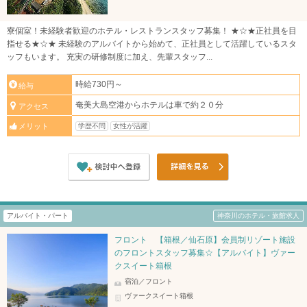
寮個室！未経験者歓迎のホテル・レストランスタッフ募集！ ★☆★正社員を目
指せる★☆★ 未経験のアルバイトから始めて、正社員として活躍しているスタ
ッフもいます。 充実の研修制度に加え、先輩スタッフ...
時給730円～
給与
奄美大島空港からホテルは車で約２０分
アクセス
学歴不問
女性が活躍
メリット
アルバイト・パート
神奈川のホテル・旅館求人
フロント 【箱根／仙石原】会員制リゾート施設
のフロントスタッフ募集☆【アルバイト】ヴァー
クスイート箱根
宿泊／フロント
ヴァークスイート箱根