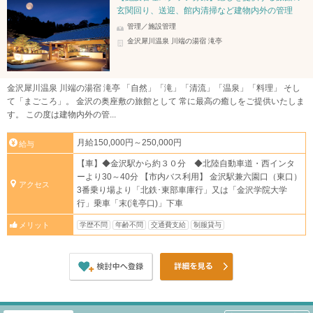
玄関回り、送迎、館内清掃など建物内外の管理
管理／施設管理
金沢犀川温泉 川端の湯宿 滝亭
金沢犀川温泉 川端の湯宿 滝亭 「自然」「滝」「清流」「温泉」「料理」 そし
て「まごころ」。 金沢の奥座敷の旅館として 常に最高の癒しをご提供いたしま
す。 この度は建物内外の管...
月給150,000円～250,000円
給与
【車】◆金沢駅から約３０分 ◆北陸自動車道・西インタ
ーより30～40分 【市内バス利用】 金沢駅兼六園口（東口）
アクセス
3番乗り場より「北鉄･東部車庫行」又は「金沢学院大学
行」乗車「末(滝亭口)」下車
学歴不問
年齢不問
交通費支給
制服貸与
メリット