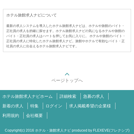
ホテル旅館求人ナビについて
最新の求人システムを導入したホテル旅館求人ナビは、ホテルや旅館のバイト・
正社員の求人を的確に探せます。ホテル旅館求人ナビの気になるホテルや旅館の
バイト・正社員の求人はハートを押してお気に入りに。 ホテルや旅館のバイト・
正社員の求人に特化したホテル旅館求人ナビ。旅館やホテルで有効なバイト・正
社員の求人に出会えるホテル旅館求人ナビです。
ページトップへ
ホテル旅館求人ナビホーム
詳細検索
急募の求人
新着の求人
特集
ログイン
求人掲載希望の企業様
利用規約
会社概要
Copyright(c) 2016 ホテル・旅館求人ナビ produced by
FLEXEVE(フレクシブ)