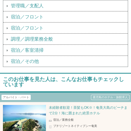
管理職／支配人
宿泊／フロント
宿泊／フロント
調理／調理業務全般
宿泊／客室清掃
宿泊／その他
このお仕事を見た人は、こんなお仕事もチェックし
ています
アルバイト・パート
鹿児島のホテル・旅館求人
未経験者歓迎！茶髪もOK※！奄美大島のビーチま
で2分！海に囲まれた絶景ホテル
宿泊／業務全般
プチリゾートネイティブシー奄美