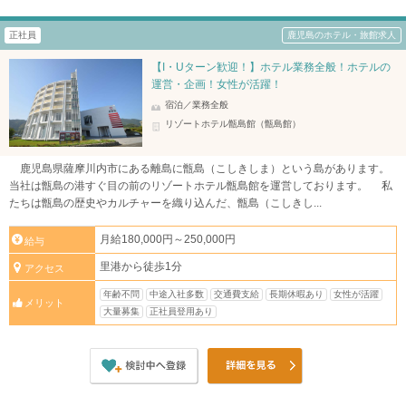
正社員
鹿児島のホテル・旅館求人
【I・Uターン歓迎！】ホテル業務全般！ホテルの
運営・企画！女性が活躍！
宿泊／業務全般
リゾートホテル甑島館（甑島館）
鹿児島県薩摩川内市にある離島に甑島（こしきしま）という島があります。
当社は甑島の港すぐ目の前のリゾートホテル甑島館を運営しております。 私
たちは甑島の歴史やカルチャーを織り込んだ、甑島（こしきし...
月給180,000円～250,000円
給与
里港から徒歩1分
アクセス
年齢不問
中途入社多数
交通費支給
長期休暇あり
女性が活躍
メリット
大量募集
正社員登用あり