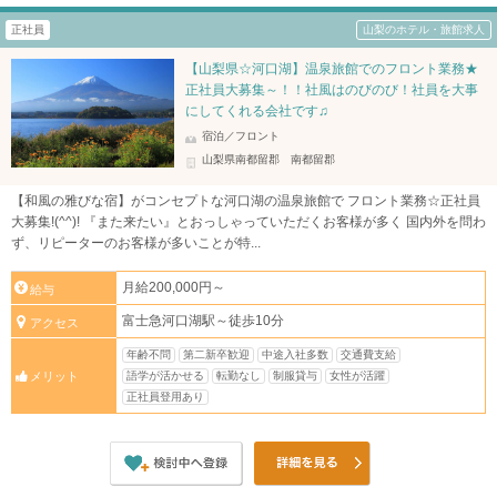
正社員
山梨のホテル・旅館求人
【山梨県☆河口湖】温泉旅館でのフロント業務★
正社員大募集～！！社風はのびのび！社員を大事
にしてくれる会社です♫
宿泊／フロント
山梨県南都留郡 南都留郡
【和風の雅びな宿】がコンセプトな河口湖の温泉旅館で フロント業務☆正社員
大募集!(^^)! 『また来たい』とおっしゃっていただくお客様が多く 国内外を問わ
ず、リピーターのお客様が多いことが特...
月給200,000円～
給与
富士急河口湖駅～徒歩10分
アクセス
年齢不問
第二新卒歓迎
中途入社多数
交通費支給
語学が活かせる
転勤なし
制服貸与
女性が活躍
メリット
正社員登用あり