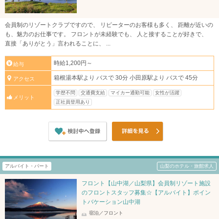
会員制のリゾートクラブですので、 リピーターのお客様も多く、 距離が近いの
も、魅力のお仕事です。 フロントが未経験でも、 人と接することが好きで、
直接「ありがとう」言われることに、 ...
時給1,200円～
給与
箱根湯本駅より バスで 30分 小田原駅より バスで 45分
アクセス
学歴不問
交通費支給
マイカー通勤可能
女性が活躍
メリット
正社員登用あり
アルバイト・パート
山梨のホテル・旅館求人
フロント【山中湖／山梨県】会員制リゾート施設
のフロントスタッフ募集☆【アルバイト】ポイン
トバケーション山中湖
宿泊／フロント