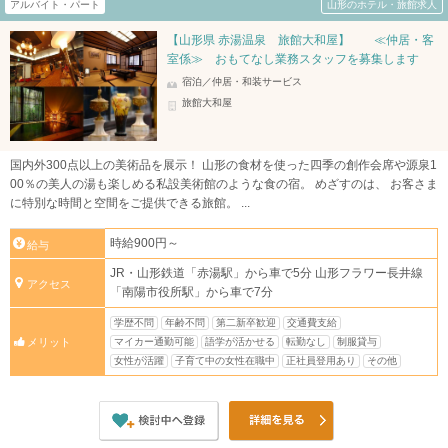
アルバイト・パート
山形のホテル・旅館求人
【山形県 赤湯温泉 旅館大和屋】 ≪仲居・客
室係≫ おもてなし業務スタッフを募集します
宿泊／仲居・和装サービス
旅館大和屋
国内外300点以上の美術品を展示！ 山形の食材を使った四季の創作会席や源泉1
00％の美人の湯も楽しめる私設美術館のような食の宿。 めざすのは、 お客さま
に特別な時間と空間をご提供できる旅館。 ...
時給900円～
給与
JR・山形鉄道「赤湯駅」から車で5分 山形フラワー長井線
アクセス
「南陽市役所駅」から車で7分
学歴不問
年齢不問
第二新卒歓迎
交通費支給
マイカー通勤可能
語学が活かせる
転勤なし
制服貸与
メリット
女性が活躍
子育て中の女性在職中
正社員登用あり
その他