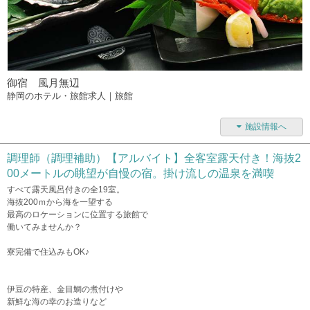
御宿 風月無辺
静岡のホテル・旅館求人｜旅館
施設情報へ
調理師（調理補助）【アルバイト】全客室露天付き！海抜2
00メートルの眺望が自慢の宿。掛け流しの温泉を満喫
すべて露天風呂付きの全19室。
海抜200ｍから海を一望する
最高のロケーションに位置する旅館で
働いてみませんか？
寮完備で住込みもOK♪
伊豆の特産、金目鯛の煮付けや
​新鮮な海の幸のお造りなど