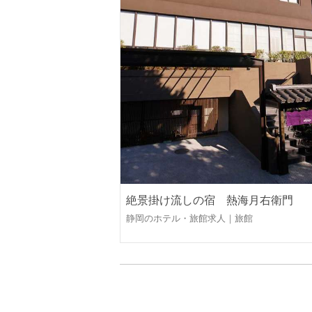
絶景掛け流しの宿 熱海月右衛門
静岡のホテル・旅館求人｜旅館