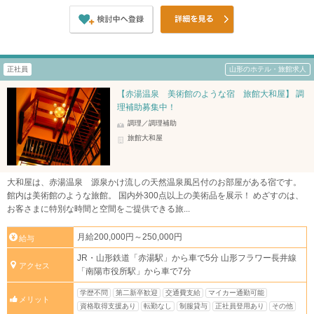
正社員
山形のホテル・旅館求人
【赤湯温泉 美術館のような宿 旅館大和屋】 調
理補助募集中！
調理／調理補助
旅館大和屋
大和屋は、赤湯温泉 源泉かけ流しの天然温泉風呂付のお部屋がある宿です。
館内は美術館のような旅館。 国内外300点以上の美術品を展示！ めざすのは、
お客さまに特別な時間と空間をご提供できる旅...
月給200,000円～250,000円
給与
JR・山形鉄道「赤湯駅」から車で5分 山形フラワー長井線
アクセス
「南陽市役所駅」から車で7分
学歴不問
第二新卒歓迎
交通費支給
マイカー通勤可能
メリット
資格取得支援あり
転勤なし
制服貸与
正社員登用あり
その他