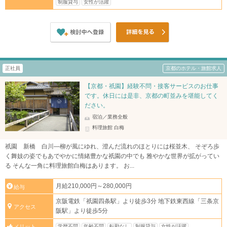
制服貸与
女性が活躍
正社員
京都のホテル・旅館求人
【京都・祇園】経験不問・接客サービスのお仕事
です。休日には是非、京都の町並みを堪能してく
ださい。
宿泊／業務全般
料理旅館 白梅
祇園 新橋 白川—柳が風にゆれ、澄んだ流れのほとりには桜並木、 そぞろ歩
く舞妓の姿でもあでやかに情緒豊かな祇園の中でも 雅やかな世界が拡がってい
る そんな一角に料理旅館白梅はあります。 お...
月給210,000円～280,000円
給与
京阪電鉄「祇園四条駅」より徒歩3分 地下鉄東西線「三条京
アクセス
阪駅」より徒歩5分
学歴不問
年齢不問
転勤なし
制服貸与
女性が活躍
メリット