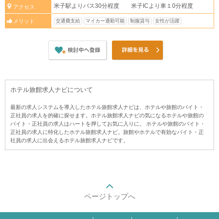
米子駅よりバス30分程度 米子ICより車１0分程度
アクセス
交通費支給
マイカー通勤可能
制服貸与
女性が活躍
メリット
ホテル旅館求人ナビについて
最新の求人システムを導入したホテル旅館求人ナビは、ホテルや旅館のバイト・
正社員の求人を的確に探せます。ホテル旅館求人ナビの気になるホテルや旅館の
バイト・正社員の求人はハートを押してお気に入りに。 ホテルや旅館のバイト・
正社員の求人に特化したホテル旅館求人ナビ。旅館やホテルで有効なバイト・正
社員の求人に出会えるホテル旅館求人ナビです。
ページトップへ