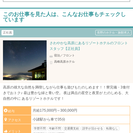
このお仕事を見た人は、こんなお仕事もチェックし
ています
正社員
長野のホテル・旅館求人
さわやかな高原にあるリゾートホテルのフロント
スタッフ【正社員】
宿泊／フロント
高峰高原ホテル
高原の雄大な自然を満喫しながら仕事も遊びもたのしめます！！寮完備・3食付
きでおトク♪ 昼は豊かな緑と青い空。 夜は満点の星空と夜景が たのしめる、大
自然の中に あるリゾートホテルです！
月給175,000円～300,000円
給与
小諸駅から車で35分
アクセス
学歴不問
年齢不問
交通費支給
語学が活かせる
転勤なし
メリット