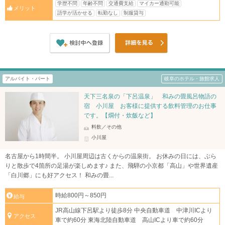
学歴不問
年齢不問
交通費支給
マイカー通勤可能
メリット
語学が活かせる
転勤なし
制服貸与
アルバイト・パート
岐阜のホテル・旅館求人
天下三名泉の「下呂温泉」 和みの畳風呂物語の
宿 小川屋 お客様に提供する飲料管理のお仕事
です。【燗付・炊飯など】
料飲／その他
小川屋
名古屋から1時間半。 小川屋周辺は古くからの温泉街。 お休みの日には、ぶら
りと散歩で4箇所の足湯が楽しめます♪ また、飛騨の小京都「高山」や世界遺産
「白川郷」にも好アクセス！ 和みの畳...
時給800円～850円
給与
JR高山線下呂駅より徒歩8分 中央自動車道 中津川ICより
アクセス
車で約60分 東海北陸自動車道 高山ICより車で約60分