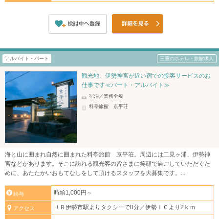
アルバイト・パート
三重のホテル・旅館求人
観光地、伊勢神宮が近い宿での接客サービスのお
仕事です≪パート・アルバイト≫
宿泊／業務全般
料亭旅館 京平荘
海と山に囲まれ自然に囲まれた料亭旅館 京平荘。周辺には二見ヶ浦、伊勢神
宮などがあります。そこに訪れる観光客の皆さまに笑顔で過ごしていただくた
めに、あたたかいおもてなしをして頂けるスタッフを大募集です。...
時給1,000円～
給与
ＪＲ伊勢市駅よりタクシーで8分／伊勢ＩＣより2ｋｍ
アクセス