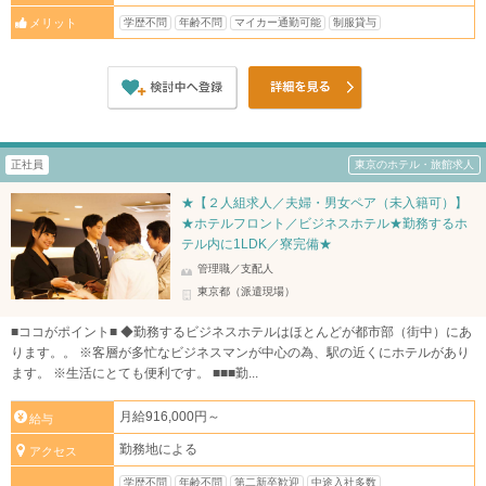
学歴不問
年齢不問
マイカー通勤可能
制服貸与
メリット
正社員
東京のホテル・旅館求人
★【２人組求人／夫婦・男女ペア（未入籍可）】
★ホテルフロント／ビジネスホテル★勤務するホ
テル内に1LDK／寮完備★
管理職／支配人
東京都（派遣現場）
■ココがポイント■ ◆勤務するビジネスホテルはほとんどが都市部（街中）にあ
ります。。 ※客層が多忙なビジネスマンが中心の為、駅の近くにホテルがあり
ます。 ※生活にとても便利です。 ■■■勤...
月給916,000円～
給与
勤務地による
アクセス
学歴不問
年齢不問
第二新卒歓迎
中途入社多数