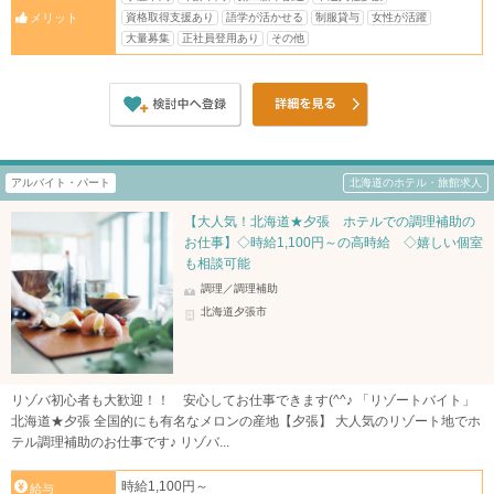
資格取得支援あり
語学が活かせる
制服貸与
女性が活躍
メリット
大量募集
正社員登用あり
その他
アルバイト・パート
北海道のホテル・旅館求人
【大人気！北海道★夕張 ホテルでの調理補助の
お仕事】◇時給1,100円～の高時給 ◇嬉しい個室
も相談可能
調理／調理補助
北海道夕張市
リゾバ初心者も大歓迎！！ 安心してお仕事できます(^^♪ 「リゾートバイト」
北海道★夕張 全国的にも有名なメロンの産地【夕張】 大人気のリゾート地でホ
テル調理補助のお仕事です♪ リゾバ...
時給1,100円～
給与