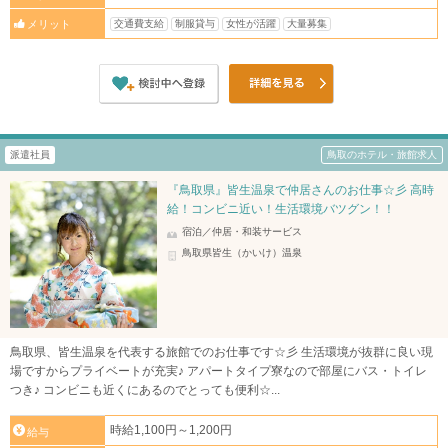
交通費支給
制服貸与
女性が活躍
大量募集
メリット
派遣社員
鳥取のホテル・旅館求人
『鳥取県』皆生温泉で仲居さんのお仕事☆彡 高時
給！コンビニ近い！生活環境バツグン！！
宿泊／仲居・和装サービス
鳥取県皆生（かいけ）温泉
鳥取県、皆生温泉を代表する旅館でのお仕事です☆彡 生活環境が抜群に良い現
場ですからプライベートが充実♪ アパートタイプ寮なので部屋にバス・トイレ
つき♪ コンビニも近くにあるのでとっても便利☆...
時給1,100円～1,200円
給与