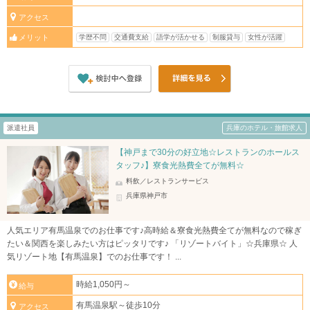
アクセス
学歴不問
交通費支給
語学が活かせる
制服貸与
女性が活躍
メリット
派遣社員
兵庫のホテル・旅館求人
【神戸まで30分の好立地☆レストランのホールス
タッフ♪】寮食光熱費全てが無料☆
料飲／レストランサービス
兵庫県神戸市
人気エリア有馬温泉でのお仕事です♪高時給＆寮食光熱費全てが無料なので稼ぎ
たい＆関西を楽しみたい方はピッタリです♪ 「リゾートバイト」☆兵庫県☆ 人
気リゾート地【有馬温泉】でのお仕事です！ ...
時給1,050円～
給与
有馬温泉駅～徒歩10分
アクセス