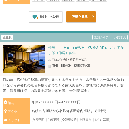
正社員
愛知のホテル・旅館求人
仲居 THE BEACH KUROTAKE おもてな
し係（仲居）募集
宿泊／仲居・和装サービス
THE BEACH KUROTAKE
目の前に広がる伊勢湾の豊富な海のミネラルを含み、水平線との一体感を味わ
いながら夕暮れの景色を独り占めできる露天風呂を、敷地内に源泉を持ち、贅
沢に源泉掛け流しの温泉を堪能できる宿。 全24部屋全て...
年俸2,500,000円～4,500,000円
給与
名鉄名古屋駅から名鉄知多新線内海駅まで1時間
アクセス
学歴不問
年齢不問
交通費支給
制服貸与
女性が活躍
メリット