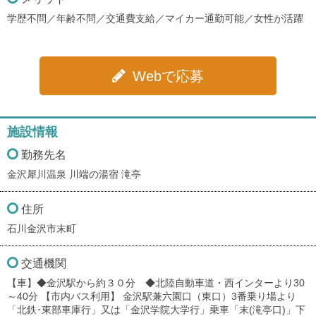
学歴不問／年齢不問／交通費支給／マイカー通勤可能／女性が活躍
Webで応募
施設情報
勤務先名
金沢犀川温泉 川端の湯宿 滝亭
住所
石川金沢市末町
交通機関
【車】◆金沢駅から約３０分 ◆北陸自動車道・西インターより30
～40分 【市内バス利用】 金沢駅兼六園口（東口）3番乗り場より
「北鉄･東部車庫行」又は「金沢学院大学行」乗車「末(滝亭口)」下