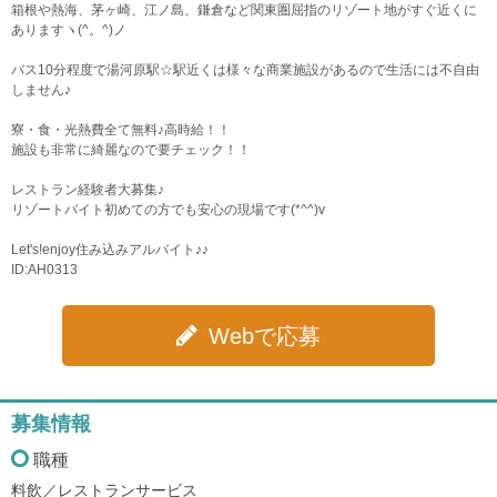
箱根や熱海、茅ヶ崎、江ノ島、鎌倉など関東圏屈指のリゾート地がすぐ近くに
ありますヽ(^。^)ノ
バス10分程度で湯河原駅☆駅近くは様々な商業施設があるので生活には不自由
しません♪
寮・食・光熱費全て無料♪高時給！！
施設も非常に綺麗なので要チェック！！
レストラン経験者大募集♪
リゾートバイト初めての方でも安心の現場です(*^^)v
Let's!enjoy住み込みアルバイト♪♪
ID:AH0313
Webで応募
募集情報
職種
料飲／レストランサービス