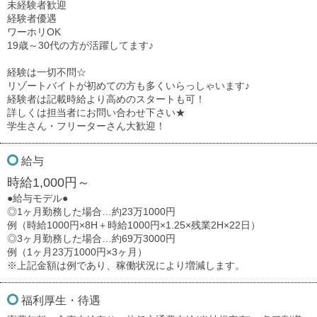
未経験者歓迎
経験者優遇
ワーホリOK
19歳～30代の方が活躍してます♪
経験は一切不問☆
リゾートバイトが初めての方も多くいらっしゃいます♪
経験者は記載時給より高めのスタートも可！
詳しくは担当者にお問い合わせ下さい★
学生さん・フリーターさん大歓迎！
給与
時給1,000円～
●給与モデル●
◎1ヶ月勤務した場合…約23万1000円
例（時給1000円×8H＋時給1000円×1.25×残業2H×22日）
◎3ヶ月勤務した場合…約69万3000円
例（1ヶ月23万1000円×3ヶ月）
※上記金額は例であり、稼働状況により増減します。
福利厚生・待遇