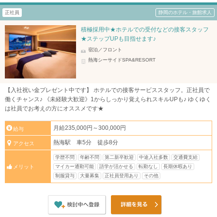
正社員
静岡のホテル・旅館求人
積極採用中★ホテルでの受付などの接客スタッフ
★ステップUPも目指せます♪
宿泊／フロント
熱海シーサイドSPA&RESORT
【入社祝い金プレゼント中です】 ホテルでの接客サービススタッフ。正社員で
働くチャンス♪ 《未経験大歓迎》1からしっかり覚えられスキルUPも♪ ゆくゆく
は社員でお考えの方にオススメです★
月給235,000円～300,000円
給与
熱海駅 車5分 徒歩8分
アクセス
学歴不問
年齢不問
第二新卒歓迎
中途入社多数
交通費支給
マイカー通勤可能
語学が活かせる
転勤なし
長期休暇あり
メリット
制服貸与
大量募集
正社員登用あり
その他