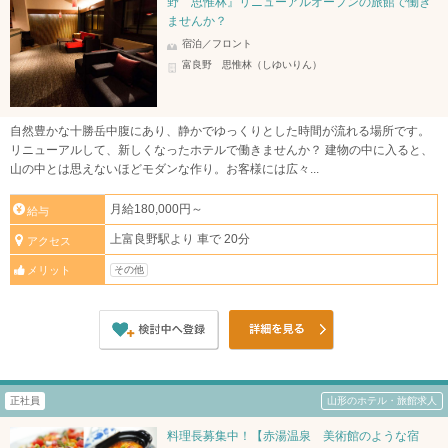
野 思惟林』リニューアルオープンの旅館で働き
ませんか？
宿泊／フロント
富良野 思惟林（しゆいりん）
自然豊かな十勝岳中腹にあり、静かでゆっくりとした時間が流れる場所です。
リニューアルして、新しくなったホテルで働きませんか？ 建物の中に入ると、
山の中とは思えないほどモダンな作り。お客様には広々...
月給180,000円～
給与
上富良野駅より 車で 20分
アクセス
その他
メリット
正社員
山形のホテル・旅館求人
料理長募集中！【赤湯温泉 美術館のような宿