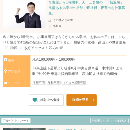
名古屋から1時間半。天下三名泉の「下呂温泉」
風情ある温泉街の旅館で正社員・夜警のお仕事募
集。
その他／その他
小川屋
名古屋から1時間半。 小川屋周辺は古くからの温泉街。 お休みの日には、ぶら
りと散歩で4箇所の足湯が楽しめます♪ また、飛騨の小京都「高山」や世界遺産
「白川郷」にも好アクセス！ 和みの畳...
月給160,000円～160,000円
給与
JR高山線下呂駅より徒歩8分 中央自動車道 中津川ICより
アクセス
車で約60分 東海北陸自動車道 高山ICより車で約60分
学歴不問
年齢不問
マイカー通勤可能
メリット
アルバイト・パート
神奈川のホテル・旅館求人