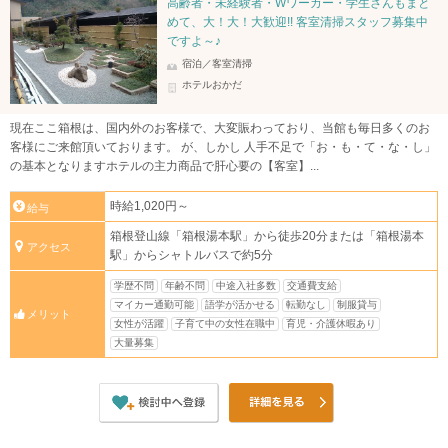
高齢者・未経験者・Wワーカー・学生さんもまと
めて、大！大！大歓迎!! 客室清掃スタッフ募集中
ですよ～♪
宿泊／客室清掃
ホテルおかだ
現在ここ箱根は、国内外のお客様で、大変賑わっており、当館も毎日多くのお
客様にご来館頂いております。 が、しかし 人手不足で「お・も・て・な・し」
の基本となりますホテルの主力商品で肝心要の【客室】...
時給1,020円～
給与
箱根登山線「箱根湯本駅」から徒歩20分または「箱根湯本
アクセス
駅」からシャトルバスで約5分
学歴不問
年齢不問
中途入社多数
交通費支給
マイカー通勤可能
語学が活かせる
転勤なし
制服貸与
メリット
女性が活躍
子育て中の女性在職中
育児・介護休暇あり
大量募集