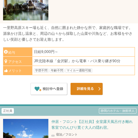
一里野高原スキー場も近く、自然に囲まれた静かな所で、家庭的な職場です。
源泉かけ流し温泉と、周辺の山々から採取した山菜や川魚など、お客様をやさ
しい笑顔と優しさでお迎え致します。
日給9,000円～
給与
JR北陸本線「金沢駅」から電車・バス乗り継ぎ90分
アクセス
学歴不問
年齢不問
マイカー通勤可能
メリット
正社員
静岡のホテル・旅館求人
仲居・フロント【正社員】全室露天風呂付き離れ
客室でのんびり寛ぐ大人の隠れ宿。
宿泊／フロント