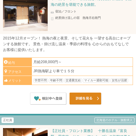
海の絶景を堪能できる旅館。
宿泊／フロント
絶景掛け流しの宿 熱海月右衛門
2015年12月オープン！ 熱海の夜と夜景、そして花火を 一望する高台にオープ
ンする旅館です。 景色・掛け流し温泉・季節の料理を 心からのおもてなしで
お客様に提供いたします。
月給208,000円～
給与
JR熱海駅より車で１５分
アクセス
学歴不問
年齢不問
交通費支給
マイカー通勤可能
女性が活躍
メリット
正社員
北海道のホテル・旅館求人
【正社員・フロント業務】 十勝岳温泉『富良