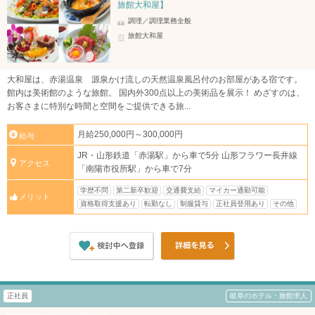
旅館大和屋】
調理／調理業務全般
旅館大和屋
大和屋は、赤湯温泉 源泉かけ流しの天然温泉風呂付のお部屋がある宿です。
館内は美術館のような旅館。 国内外300点以上の美術品を展示！ めざすのは、
お客さまに特別な時間と空間をご提供できる旅...
月給250,000円～300,000円
給与
JR・山形鉄道「赤湯駅」から車で5分 山形フラワー長井線
アクセス
「南陽市役所駅」から車で7分
学歴不問
第二新卒歓迎
交通費支給
マイカー通勤可能
メリット
資格取得支援あり
転勤なし
制服貸与
正社員登用あり
その他
正社員
岐阜のホテル・旅館求人