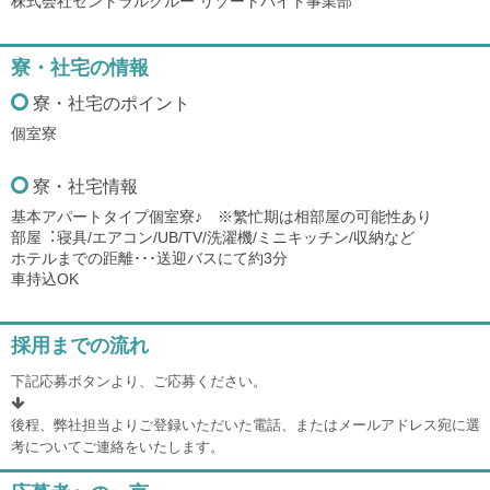
株式会社セントラルクルー リゾートバイト事業部
寮・社宅の情報
寮・社宅のポイント
個室寮
寮・社宅情報
基本アパートタイプ個室寮♪ ※繁忙期は相部屋の可能性あり
部屋︓寝具/エアコン/UB/TV/洗濯機/ミニキッチン/収納など
ホテルまでの距離･･･送迎バスにて約3分
車持込OK
採用までの流れ
下記応募ボタンより、ご応募ください。
後程、弊社担当よりご登録いただいた電話、またはメールアドレス宛に選
考についてご連絡をいたします。