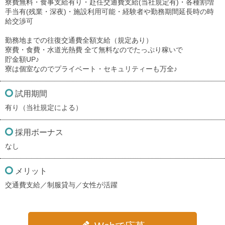
寮費無料・食事支給有り・赴任交通費支給(当社規定有)・各種割増
手当有(残業・深夜)・施設利用可能・経験者や勤務期間延長時の時
給交渉可
勤務地までの往復交通費全額支給（規定あり）
寮費・食費・水道光熱費 全て無料なのでたっぷり稼いで
貯金額UP♪
寮は個室なのでプライベート・セキュリティーも万全♪
試用期間
有り（当社規定による）
採用ボーナス
なし
メリット
交通費支給／制服貸与／女性が活躍