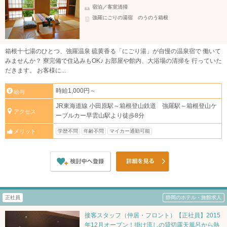
宿泊／客室清掃
強羅にごりの湯宿 のうのう箱根
箱根十七湯のひとつ、強羅温泉 硫黄香る「にごり湯」が自慢の温泉宿で 働いて
みませんか？ 寮完備で住込みもOK♪ お部屋や館内、大浴場の清掃を 行っていた
だきます。 お客様に...
時給1,000円～
給与
JR東海道線 小田原駅～箱根登山鉄道 強羅駅～箱根登山ケ
アクセス
ーブルカー早雲山駅より徒歩8分
学歴不問
年齢不問
マイカー通勤可能
メリット
正社員
静岡のホテル・旅館求人
接客スタッフ（仲居・フロント）【正社員】2015
年12月オープン！掛け流しの貸切露天風呂から熱