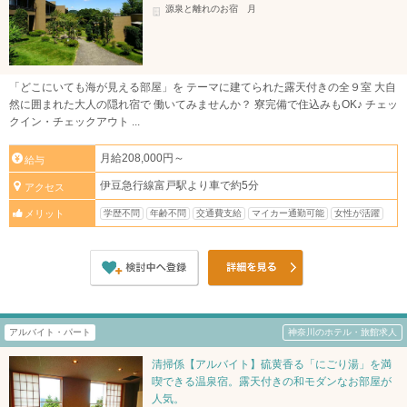
源泉と離れのお宿 月
「どこにいても海が見える部屋」を テーマに建てられた露天付きの全９室 大自
然に囲まれた大人の隠れ宿で 働いてみませんか？ 寮完備で住込みもOK♪ チェッ
クイン・チェックアウト ...
月給208,000円～
給与
伊豆急行線富戸駅より車で約5分
アクセス
学歴不問
年齢不問
交通費支給
マイカー通勤可能
女性が活躍
メリット
アルバイト・パート
神奈川のホテル・旅館求人
清掃係【アルバイト】硫黄香る「にごり湯」を満
喫できる温泉宿。露天付きの和モダンなお部屋が
人気。