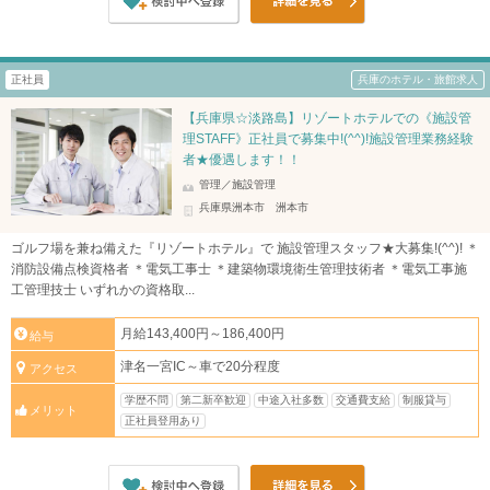
正社員
兵庫のホテル・旅館求人
【兵庫県☆淡路島】リゾートホテルでの《施設管
理STAFF》正社員で募集中!(^^)!施設管理業務経験
者★優遇します！！
管理／施設管理
兵庫県洲本市 洲本市
ゴルフ場を兼ね備えた『リゾートホテル』で 施設管理スタッフ★大募集!(^^)! ＊
消防設備点検資格者 ＊電気工事士 ＊建築物環境衛生管理技術者 ＊電気工事施
工管理技士 いずれかの資格取...
月給143,400円～186,400円
給与
津名一宮IC～車で20分程度
アクセス
学歴不問
第二新卒歓迎
中途入社多数
交通費支給
制服貸与
メリット
正社員登用あり