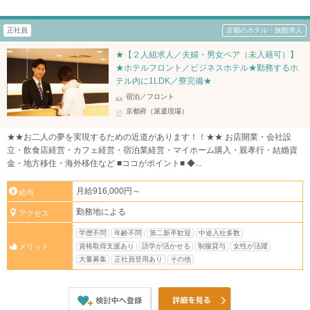
正社員
京都のホテル・旅館求人
★【２人組求人／夫婦・男女ペア（未入籍可）】
★ホテルフロント／ビジネスホテル★勤務するホ
テル内に1LDK／寮完備★
宿泊／フロント
京都府（派遣現場）
★★お二人の夢を実現するための近道があります！！★★ お店開業・会社設
立・飲食店経営・カフェ経営・宿泊業経営・マイホーム購入・親孝行・結婚資
金・地方移住・海外移住など ■ココがポイント■ ◆...
月給916,000円～
給与
勤務地による
アクセス
学歴不問
年齢不問
第二新卒歓迎
中途入社多数
資格取得支援あり
語学が活かせる
制服貸与
女性が活躍
メリット
大量募集
正社員登用あり
その他