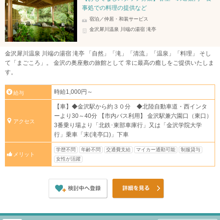
事処での料理の提供など
宿泊／仲居・和装サービス
金沢犀川温泉 川端の湯宿 滝亭
金沢犀川温泉 川端の湯宿 滝亭 「自然」「滝」「清流」「温泉」「料理」 そし
て「まごころ」。 金沢の奥座敷の旅館として 常に最高の癒しをご提供いたしま
す。
時給1,000円～
給与
【車】◆金沢駅から約３０分 ◆北陸自動車道・西インタ
ーより30～40分 【市内バス利用】 金沢駅兼六園口（東口）
アクセス
3番乗り場より「北鉄･東部車庫行」又は「金沢学院大学
行」乗車「末(滝亭口)」下車
学歴不問
年齢不問
交通費支給
マイカー通勤可能
制服貸与
メリット
女性が活躍