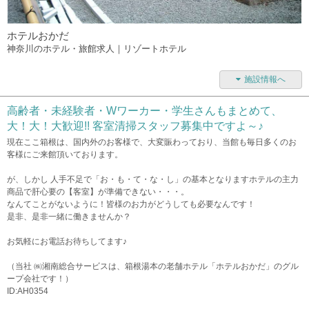
ホテルおかだ
神奈川のホテル・旅館求人｜リゾートホテル
施設情報へ
高齢者・未経験者・Wワーカー・学生さんもまとめて、
大！大！大歓迎!! 客室清掃スタッフ募集中ですよ～♪
現在ここ箱根は、国内外のお客様で、大変賑わっており、当館も毎日多くのお
客様にご来館頂いております。
が、しかし 人手不足で「お・も・て・な・し」の基本となりますホテルの主力
商品で肝心要の【客室】が準備できない・・・。
なんてことがないように！皆様のお力がどうしても必要なんです！
是非、是非一緒に働きませんか？
お気軽にお電話お待ちしてます♪
（当社 ㈱湘南総合サービスは、箱根湯本の老舗ホテル「ホテルおかだ」のグル
ープ会社です！）
ID:AH0354