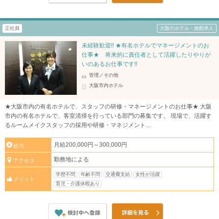
正社員
大阪のホテル・旅館求人
未経験歓迎!! ★有名ホテルでマネージメントのお
仕事★ 将来的に責任者として活躍したりやりが
いのあるお仕事です!!
管理／その他
大阪市内ホテル
★大阪市内の有名ホテルで、スタッフの研修・マネージメントのお仕事★ 大阪
市内の有名ホテルで、客室清掃を行っている部門の募集です。 現場で、活躍す
るルームメイクスタッフの採用や研修・マネジメント...
月給200,000円～300,000円
給与
勤務地による
アクセス
学歴不問
年齢不問
交通費支給
女性が活躍
メリット
育児・介護休暇あり