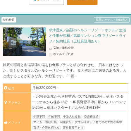
契約社員
群馬のホテル・旅館求人
草津温泉／話題のヘルシーリゾートホテル／生活
と仕事が調和／高級マンション寮でリゾートライ
フ／契約社員（正社員登用あり）
宿泊／業務全般
ホテルクアビオ
静寂の環境と名湯草津の湯をお食事プランと組み合わせた、 日本にはなかっ
た、新しいスタイルのヘルシーリゾートです。 食と健康にご興味のある方、人
と接することが好きな方、大歓迎です。 11部...
月給220,000円～
給与
・JR軽井沢駅から草軽交通バスで1時間10分→草津バスタ
ーミナルから徒歩13分 ・JR長野原草津口駅からＪＲバスで
アクセス
約25分→草津バスターミナルから徒歩13分
学歴不問
年齢不問
中途入社多数
交通費支給
マイカー通勤可能
制服貸与
女性が活躍
子育て中の女性在職中
メリット
育児・介護休暇あり
正社員登用あり