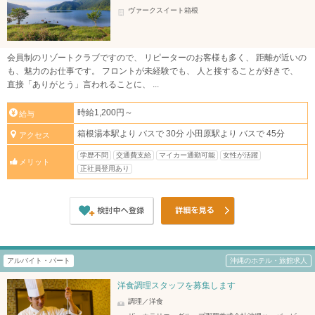
ヴァークスイート箱根
会員制のリゾートクラブですので、 リピーターのお客様も多く、 距離が近いの
も、魅力のお仕事です。 フロントが未経験でも、 人と接することが好きで、
直接「ありがとう」言われることに、 ...
時給1,200円～
給与
箱根湯本駅より バスで 30分 小田原駅より バスで 45分
アクセス
学歴不問
交通費支給
マイカー通勤可能
女性が活躍
メリット
正社員登用あり
アルバイト・パート
沖縄のホテル・旅館求人
洋食調理スタッフを募集します
調理／洋食