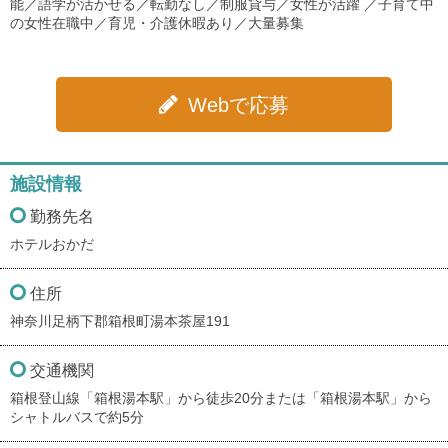
能／語学が活かせる／転勤なし／制服貸与／女性が活躍 ／子育て中
の女性在職中／育児・介護休暇あり／大量募集
Webで応募
施設情報
勤務先名
ホテルおかだ
住所
神奈川足柄下郡箱根町湯本茶屋191
交通機関
箱根登山線「箱根湯本駅」から徒歩20分または「箱根湯本駅」から
シャトルバスで約5分