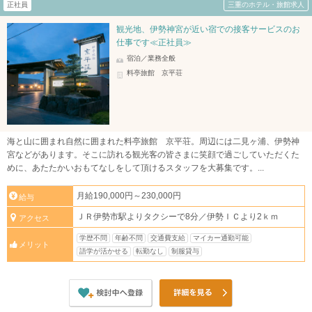
正社員
三重のホテル・旅館求人
観光地、伊勢神宮が近い宿での接客サービスのお
仕事です≪正社員≫
宿泊／業務全般
料亭旅館 京平荘
海と山に囲まれ自然に囲まれた料亭旅館 京平荘。周辺には二見ヶ浦、伊勢神
宮などがあります。そこに訪れる観光客の皆さまに笑顔で過ごしていただくた
めに、あたたかいおもてなしをして頂けるスタッフを大募集です。...
月給190,000円～230,000円
給与
ＪＲ伊勢市駅よりタクシーで8分／伊勢ＩＣより2ｋｍ
アクセス
学歴不問
年齢不問
交通費支給
マイカー通勤可能
メリット
語学が活かせる
転勤なし
制服貸与