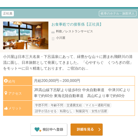
正社員
岐阜のホテル・旅館求人
お食事処での接客係【正社員】
料飲／レストランサービス
小川屋
小川屋は日本三大名泉・下呂温泉にあって、緑豊かな山々に囲まれ飛騨川の清
流に面し、日本旅館として発展してきました。 「心やすらぐ くつろぎの宿」
をモットーに日々精進しております。 ご宿泊のお...
月給200,000円～200,000円
給与
JR高山線下呂駅より徒歩8分 中央自動車道 中津川ICより
アクセス
車で約60分 東海北陸自動車道 高山ICより車で約60分
学歴不問
年齢不問
交通費支給
マイカー通勤可能
メリット
語学が活かせる
転勤なし
制服貸与
女性が活躍