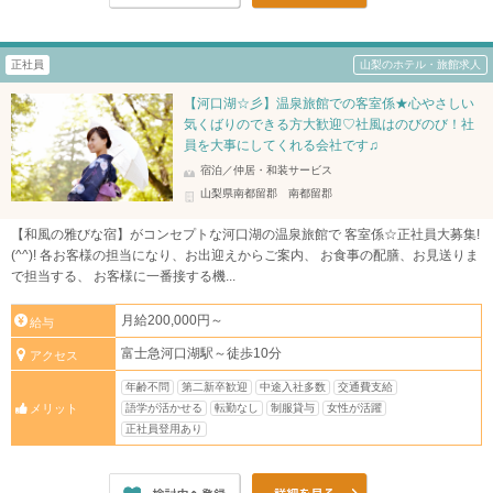
正社員
山梨のホテル・旅館求人
【河口湖☆彡】温泉旅館での客室係★心やさしい
気くばりのできる方大歓迎♡社風はのびのび！社
員を大事にしてくれる会社です♫
宿泊／仲居・和装サービス
山梨県南都留郡 南都留郡
【和風の雅びな宿】がコンセプトな河口湖の温泉旅館で 客室係☆正社員大募集!
(^^)! 各お客様の担当になり、お出迎えからご案内、 お食事の配膳、お見送りま
で担当する、 お客様に一番接する機...
月給200,000円～
給与
富士急河口湖駅～徒歩10分
アクセス
年齢不問
第二新卒歓迎
中途入社多数
交通費支給
語学が活かせる
転勤なし
制服貸与
女性が活躍
メリット
正社員登用あり