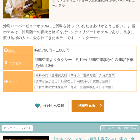
ザ・ホテリエ・グループ那覇株式会社沖縄ハーバービュ
ーホテル
沖縄ハーバービューホテルにご興味を持っていただきありがとうございます 当
ホテルは、沖縄随一の伝統と格式を持つシティリゾートホテルであり、長きに
渡り地域の人々に愛されてきたホテルです。インターナシ...
時給790円～1,000円
給与
那覇空港よりタクシー 約10分 那覇空港駅から壺川駅下車
アクセス
徒歩約10分
年齢不問
交通費支給
マイカー通勤可能
外資系企業
語学が活かせる
転勤なし
制服貸与
女性が活躍
メリット
子育て中の女性在職中
育児・介護休暇あり
その他
アルバイト・パート
石川のホテル・旅館求人
【おもてなしスタッフ募集】客室へのご案内・食