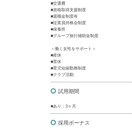
■交通費
■資格取得支援制度
■退職金制度有
■従業員持株会制度
■保養所
■グループ旅行補助金制度
＜働く女性をサポート＞
■産休
■育休
■育児短縮勤務制度
■クラブ活動
試用期間
■あり：3ヶ月
採用ボーナス