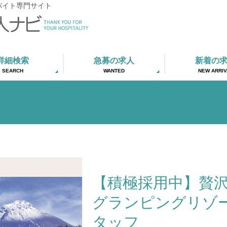
バイト専門サイト
詳細検索
急募の求人
新着の
SEARCH
WANTED
NEW ARRIV
【積極採用中】贅
グランピングリゾ
タッフ